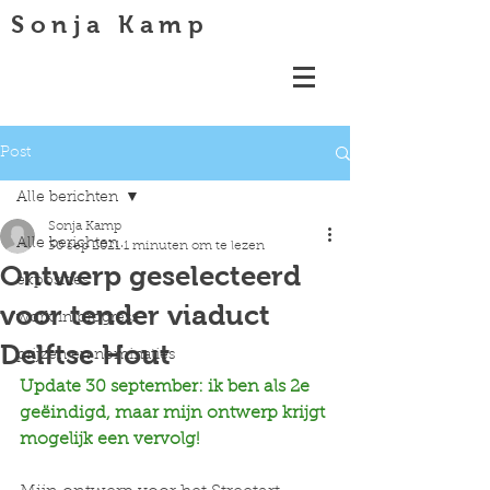
Sonja Kamp
Post
Alle berichten
Sonja Kamp
Alle berichten
30 sep 2021
1 minuten om te lezen
Ontwerp geselecteerd
exposities
voor tender viaduct
work in progress
Delftse Hout
prijzen en nominaties
Update 30 september: ik ben als 2e 
geëindigd, maar mijn ontwerp krijgt 
mogelijk een vervolg!