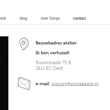
erk
blog
over Sonja
contact
Bezoekadres atelier:
Ik ben verhuisd!
Koornmarkt 73 B
2611 EC Delft
e-mail
:
inquiry@sonjakamp.nl