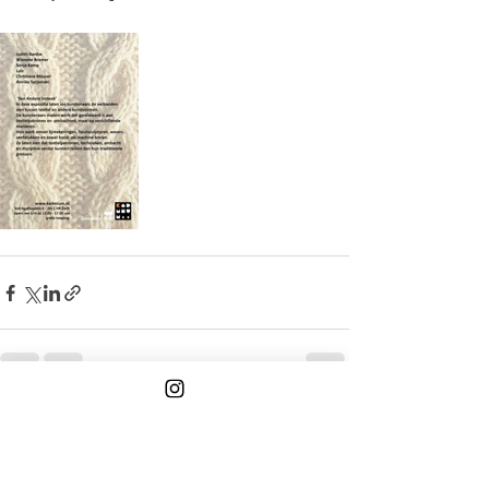
Alles weergeven
Recente blogposts