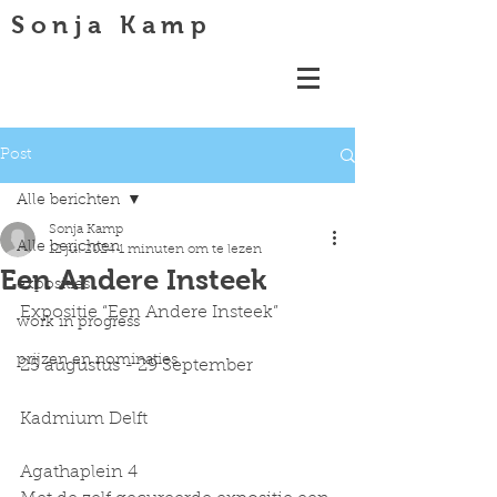
Sonja Kamp
Post
Alle berichten
Sonja Kamp
Alle berichten
12 jul 2024
1 minuten om te lezen
Een Andere Insteek
exposities
Expositie “Een Andere Insteek”
work in progress
prijzen en nominaties
25 augustus - 29 September
Kadmium Delft
Agathaplein 4 