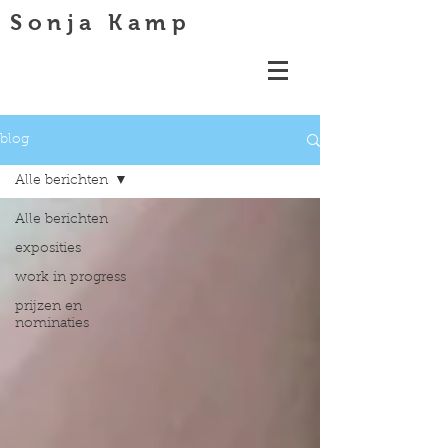
Sonja Kamp
blog
Alle berichten
Alle berichten
exposities
work in progress
prijzen en
nominaties