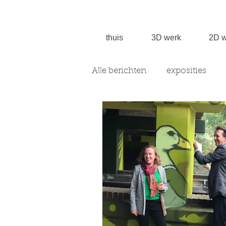
thuis
3D werk
2D w
Alle berichten
exposities