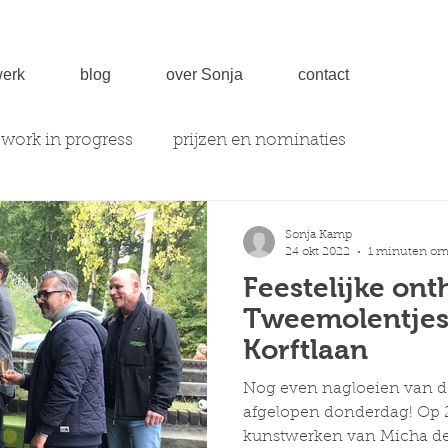
erk
blog
over Sonja
contact
work in progress
prijzen en nominaties
Sonja Kamp
24 okt 2022
1 minuten om 
Feestelijke ont
Tweemolentjes
Korftlaan
Nog even nagloeien van d
afgelopen donderdag! Op 2
kunstwerken van Micha de 